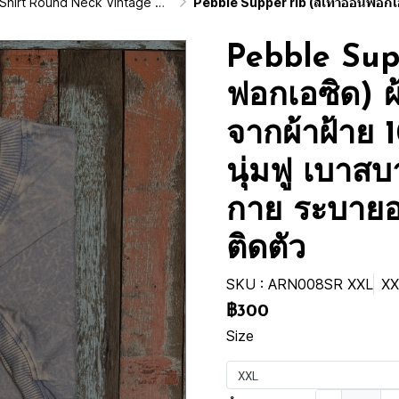
d Neck Vintage Washed Cotton 100%)
Pebble Supper rib (สีเทาอ่อนฟอกเอซิด) ผ้าฟอกคอกลมผลิตจากผ้าฝ้าย 100% ให้ความรู้สึก
Pebble Supp
ฟอกเอซิด) 
จากผ้าฝ้าย 1
นุ่มฟู เบาสบ
กาย ระบายอ
ติดตัว
SKU : ARN008SR XXL
XX
฿300
Size
XXL