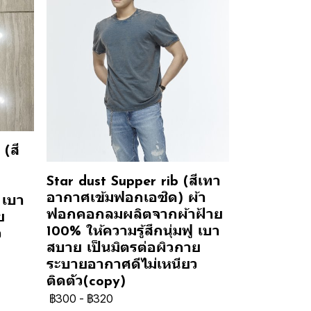
(สี
Star dust Supper rib (สีเทา
อากาศเข้มฟอกเอซิด) ผ้า
 เบา
ฟอกคอกลมผลิตจากผ้าฝ้าย
ย
100% ให้ความรู้สึกนุ่มฟู เบา
ว
สบาย เป็นมิตรต่อผิวกาย
ระบายอากาศดีไม่เหนียว
ติดตัว(copy)
฿300
-
฿320