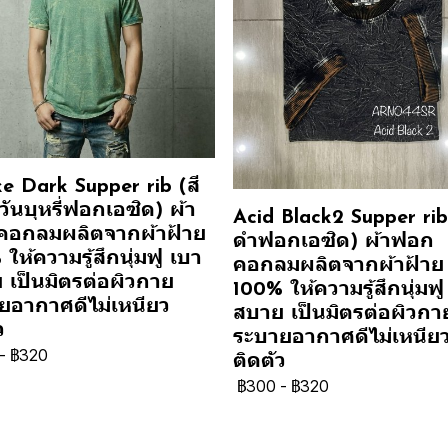
e Dark Supper rib (สี
ันบุหรี่ฟอกเอซิด) ผ้า
Acid Black2 Supper rib 
อกลมผลิตจากผ้าฝ้าย
ดำฟอกเอซิด) ผ้าฟอก
ให้ความรู้สึกนุ่มฟู เบา
คอกลมผลิตจากผ้าฝ้าย
 เป็นมิตรต่อผิวกาย
100% ให้ความรู้สึกนุ่มฟู
ยอากาศดีไม่เหนียว
สบาย เป็นมิตรต่อผิวกา
ว
ระบายอากาศดีไม่เหนีย
-
฿320
ติดตัว
฿300
-
฿320