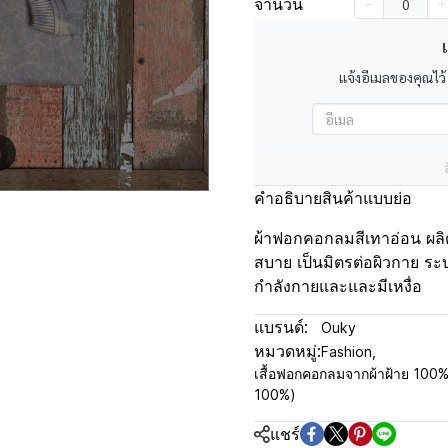
จำนวน
เ
แจ้งอีเมลของคุณไว้
m
คำอธิบายสินค้าแบบย่อ
ผ้าฟอกคอกลมสีเทาอ่อน ผลิตจ
สบาย เป็นมิตรต่อผิวกาย ระ
กำลังกายและและมีเหงื่อ
แบรนด์:
Ouky
หมวดหมู่:
Fashion
,
เสื้อฟอกคอกลมจากผ้าฝ้าย 100
100%)
แชร์