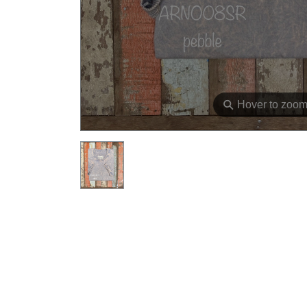
⚲
Hover to zoo