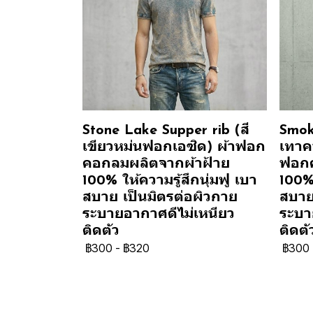
Stone Lake Supper rib (สี
Smok
เขียวหม่นฟอกเอซิด) ผ้าฟอก
เทาคว
คอกลมผลิตจากผ้าฝ้าย
ฟอกค
100% ให้ความรู้สึกนุ่มฟู เบา
100% 
สบาย เป็นมิตรต่อผิวกาย
สบาย
ระบายอากาศดีไม่เหนียว
ระบา
ติดตัว
ติดตั
฿300
-
฿320
฿300