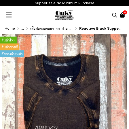
Supper sale No Minimum Purchase
0
Home
...
เสื้อฟอกคอกลมจากผ้าฝ้าย 100% (T-Shirt Round Neck Vintage Washed Cotton 100%)
Reactive Black Supper rib (สีดำรีแอคทีฟฟอกเอซิด) ผ้าฟอกคอกลมผลิตจากผ้าฝ้าย 100% ให้ความรู้สึกนุ่มฟู เบาสบาย เป็นมิตรต่อผิวกาย ระบายอากาศดีไม่เหนียวติดตัว
สินค้าใหม่
สินค้าขายดี
สั่งจองล่วงหน้า