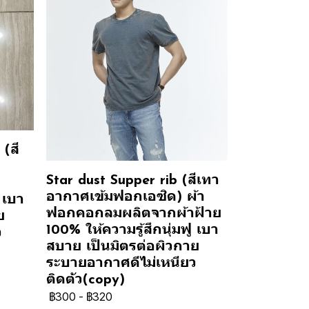
(สี
Star dust Supper rib (สีเทา
อากาศเข้มฟอกเอซิด) ผ้า
 เบา
ฟอกคอกลมผลิตจากผ้าฝ้าย
ย
100% ให้ความรู้สึกนุ่มฟู เบา
ว
สบาย เป็นมิตรต่อผิวกาย
ระบายอากาศดีไม่เหนียว
ติดตัว(copy)
฿300
-
฿320