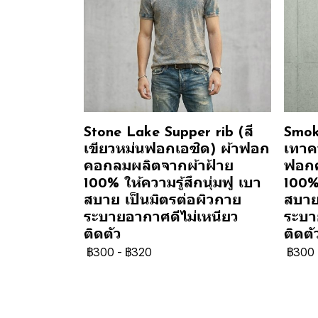
Stone Lake Supper rib (สี
Smok
เขียวหม่นฟอกเอซิด) ผ้าฟอก
เทาคว
คอกลมผลิตจากผ้าฝ้าย
ฟอกค
100% ให้ความรู้สึกนุ่มฟู เบา
100% 
สบาย เป็นมิตรต่อผิวกาย
สบาย
ระบายอากาศดีไม่เหนียว
ระบา
ติดตัว
ติดตั
฿300
-
฿320
฿300