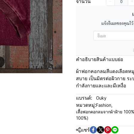
จำนวน
เ
แจ้งอีเมลของคุณไว้
คำอธิบายสินค้าแบบย่อ
m
ผ้าฟอกคอกลมสีแดงเลือดหมู ผ
สบาย เป็นมิตรต่อผิวกาย ระ
กำลังกายและและมีเหงื่อ
แบรนด์:
Ouky
หมวดหมู่:
Fashion
,
เสื้อฟอกคอกลมจากผ้าฝ้าย 100
100%)
แชร์