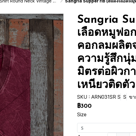
d Neck Vintage Washed Cotton 100%)
Sangria Supper rib (สีแดงเลือดหมูฟอกเอซิด) ผ้าฟอกคอกลมผลิตจากผ้าฝ้าย 100% ให้ความรู้สึ
Sangria Su
เลือดหมูฟอก
คอกลมผลิตจ
ความรู้สึกนุ
มิตรต่อผิวก
เหนียวติดตัว
SKU : ARN031SR S
S
ขาย
฿300
Size
S