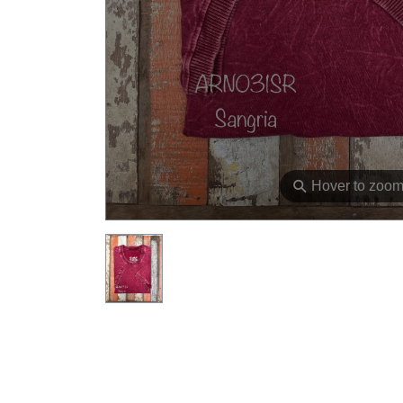
⚲
Hover to zoo