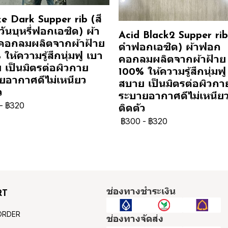
e Dark Supper rib (สี
ันบุหรี่ฟอกเอซิด) ผ้า
Acid Black2 Supper rib 
อกลมผลิตจากผ้าฝ้าย
ดำฟอกเอซิด) ผ้าฟอก
ให้ความรู้สึกนุ่มฟู เบา
คอกลมผลิตจากผ้าฝ้าย
 เป็นมิตรต่อผิวกาย
100% ให้ความรู้สึกนุ่มฟู
ยอากาศดีไม่เหนียว
สบาย เป็นมิตรต่อผิวกา
ว
ระบายอากาศดีไม่เหนีย
-
฿320
ติดตัว
฿300
-
฿320
ช่องทางชำระเงิน
RT
ORDER
ช่องทางจัดส่ง