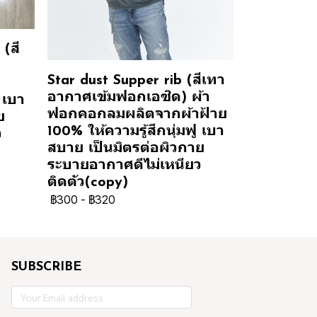
(สี
Star dust Supper rib (สีเทา
อากาศเข้มฟอกเอซิด) ผ้า
 เบา
ฟอกคอกลมผลิตจากผ้าฝ้าย
ย
100% ให้ความรู้สึกนุ่มฟู เบา
ว
สบาย เป็นมิตรต่อผิวกาย
ระบายอากาศดีไม่เหนียว
ติดตัว(copy)
฿300
-
฿320
SUBSCRIBE