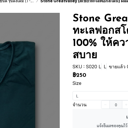
ginai Vintage Washed Cotton 100%)
Stone Greatvalley (สีเขียวทะเลฟอกสโตน) ผลิตจากผ้าฝ้าย 100% ให้ความรู้สึกนุ่มฟู เบา
Stone Great
ทะเลฟอกสโต
100% ให้ความ
สบาย
SKU : S020 L
L
ขายแล้ว 0
฿250
Size
L
จำนวน
เ
แจ้งอีเมลของคุณไว้