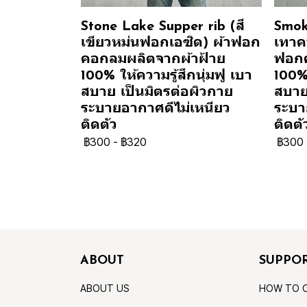
Stone Lake Supper rib (สี
Smok
เขียวหม่นฟอกเอซิด) ผ้าฟอก
เทาคว
คอกลมผลิตจากผ้าฝ้าย
ฟอกค
100% ให้ความรู้สึกนุ่มฟู เบา
100% 
สบาย เป็นมิตรต่อผิวกาย
สบาย
ระบายอากาศดีไม่เหนียว
ระบา
ติดตัว
ติดตั
฿300
-
฿320
฿300
ABOUT
SUPPO
ABOUT US
HOW TO 