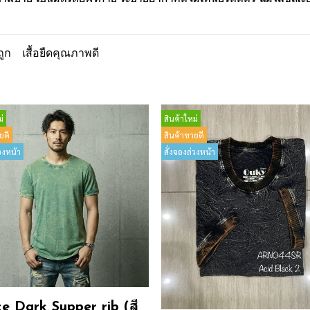
ถูก
เสื้อยืดคุณภาพดี
่
สินค้าใหม่
ยดี
สินค้าขายดี
วงหน้า
สั่งจองล่วงหน้า
e Dark Supper rib (สี