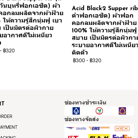
ันบุหรี่ฟอกเอซิด) ผ้า
Acid Black2 Supper rib 
อกลมผลิตจากผ้าฝ้าย
ดำฟอกเอซิด) ผ้าฟอก
ให้ความรู้สึกนุ่มฟู เบา
คอกลมผลิตจากผ้าฝ้าย
 เป็นมิตรต่อผิวกาย
100% ให้ความรู้สึกนุ่มฟู
ยอากาศดีไม่เหนียว
สบาย เป็นมิตรต่อผิวกา
ว
ระบายอากาศดีไม่เหนีย
-
฿320
ติดตัว
฿300
-
฿320
ช่องทางชำระเงิน
RT
ORDER
ช่องทางจัดส่ง
PAYMENT
ACKING