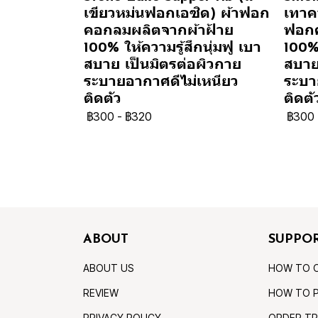
เขียวหม่นฟอกเอซิด) ผ้าฟอก
เทาคว
คอกลมผลิตจากผ้าฝ้าย
ฟอกค
100% ให้ความรู้สึกนุ่มฟู เบา
100% 
สบาย เป็นมิตรต่อผิวกาย
สบาย
ระบายอากาศดีไม่เหนียว
ระบา
ติดตัว
ติดตั
฿300
-
฿320
฿300
ABOUT
SUPPO
ABOUT US
HOW TO 
REVIEW
HOW TO 
PRIVACY POLICY
ORDER TR