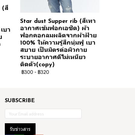
(สี
Star dust Supper rib (สีเทา
อากาศเข้มฟอกเอซิด) ผ้า
 เบา
ฟอกคอกลมผลิตจากผ้าฝ้าย
ย
100% ให้ความรู้สึกนุ่มฟู เบา
ว
สบาย เป็นมิตรต่อผิวกาย
ระบายอากาศดีไม่เหนียว
ติดตัว(copy)
฿300
-
฿320
SUBSCRIBE
รับข่าวสาร