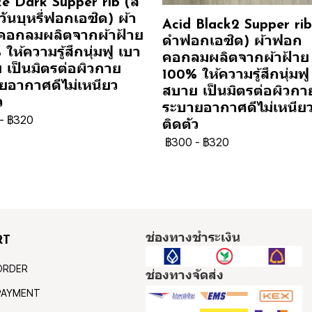
e Dark Supper rib (สี
ันบุหรี่ฟอกเอซิด) ผ้า
Acid Black2 Supper rib 
อกลมผลิตจากผ้าฝ้าย
ดำฟอกเอซิด) ผ้าฟอก
ให้ความรู้สึกนุ่มฟู เบา
คอกลมผลิตจากผ้าฝ้าย
 เป็นมิตรต่อผิวกาย
100% ให้ความรู้สึกนุ่มฟู
ยอากาศดีไม่เหนียว
สบาย เป็นมิตรต่อผิวกา
ว
ระบายอากาศดีไม่เหนีย
-
฿320
ติดตัว
฿300
-
฿320
ช่องทางชำระเงิน
RT
ORDER
ช่องทางจัดส่ง
PAYMENT