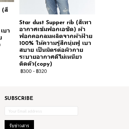
(สี
Star dust Supper rib (สีเทา
อากาศเข้มฟอกเอซิด) ผ้า
 เบา
ฟอกคอกลมผลิตจากผ้าฝ้าย
ย
100% ให้ความรู้สึกนุ่มฟู เบา
ว
สบาย เป็นมิตรต่อผิวกาย
ระบายอากาศดีไม่เหนียว
ติดตัว(copy)
฿300
-
฿320
SUBSCRIBE
รับข่าวสาร