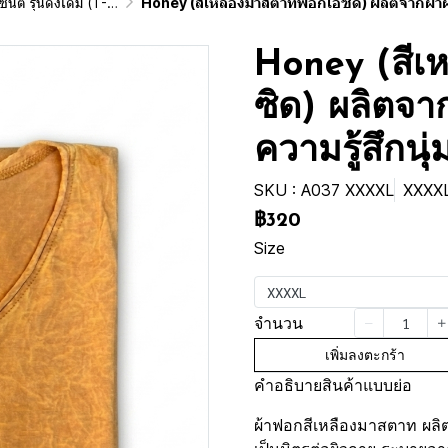
ginai Vintage Washed Cotton 100%)
Honey (สีเหลืองมาสตาทฟอกเอซิด) ผลิตจากผ้าฝ้าย 100% ให้ความรู้สึกนุ่มฟู เบาส
Honey (สีเ
ซิด) ผลิตจา
ความรู้สึกนุ
SKU : A037 XXXXL
XXXX
฿320
Size
XXXXL
จำนวน
เพิ่มลงตะกร้า
คำอธิบายสินค้าแบบย่อ
ผ้าฟอกสีเหลืองมาสตาท ผลิต