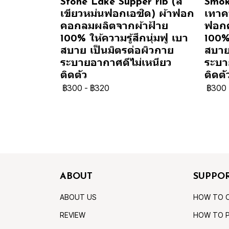
Stone Lake Supper rib (สี
Smok
เขียวหม่นฟอกเอซิด) ผ้าฟอก
เทาคว
คอกลมผลิตจากผ้าฝ้าย
ฟอกค
100% ให้ความรู้สึกนุ่มฟู เบา
100% 
สบาย เป็นมิตรต่อผิวกาย
สบาย
ระบายอากาศดีไม่เหนียว
ระบา
ติดตัว
ติดตั
฿300
-
฿320
฿300
ABOUT
SUPPO
ABOUT US
HOW TO 
REVIEW
HOW TO 