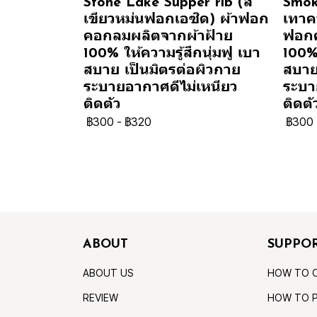
Stone Lake Supper rib (สี
Smok
เขียวหม่นฟอกเอซิด) ผ้าฟอก
เทาคว
คอกลมผลิตจากผ้าฝ้าย
ฟอกค
100% ให้ความรู้สึกนุ่มฟู เบา
100% 
สบาย เป็นมิตรต่อผิวกาย
สบาย
ระบายอากาศดีไม่เหนียว
ระบา
ติดตัว
ติดตั
฿300
-
฿320
฿300
ABOUT
SUPPO
ABOUT US
HOW TO 
REVIEW
HOW TO 