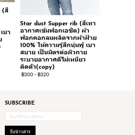
(สี
Star dust Supper rib (สีเทา
อากาศเข้มฟอกเอซิด) ผ้า
 เบา
ฟอกคอกลมผลิตจากผ้าฝ้าย
ย
100% ให้ความรู้สึกนุ่มฟู เบา
ว
สบาย เป็นมิตรต่อผิวกาย
ระบายอากาศดีไม่เหนียว
ติดตัว(copy)
฿300
-
฿320
SUBSCRIBE
รับข่าวสาร