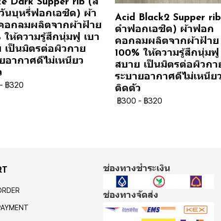
e Dark Supper rib (สี
ันบุหรี่ฟอกเอซิด) ผ้า
Acid Black2 Supper rib 
อกลมผลิตจากผ้าฝ้าย
ดำฟอกเอซิด) ผ้าฟอก
ให้ความรู้สึกนุ่มฟู เบา
คอกลมผลิตจากผ้าฝ้าย
 เป็นมิตรต่อผิวกาย
100% ให้ความรู้สึกนุ่มฟู
ยอากาศดีไม่เหนียว
สบาย เป็นมิตรต่อผิวกา
ว
ระบายอากาศดีไม่เหนีย
-
฿320
ติดตัว
฿300
-
฿320
ช่องทางชำระเงิน
RT
ORDER
ช่องทางจัดส่ง
PAYMENT