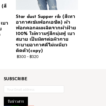
(สี
Star dust Supper rib (สีเทา
อากาศเข้มฟอกเอซิด) ผ้า
 เบา
ฟอกคอกลมผลิตจากผ้าฝ้าย
ย
100% ให้ความรู้สึกนุ่มฟู เบา
ว
สบาย เป็นมิตรต่อผิวกาย
ระบายอากาศดีไม่เหนียว
ติดตัว(copy)
฿300
-
฿320
SUBSCRIBE
รับข่าวสาร