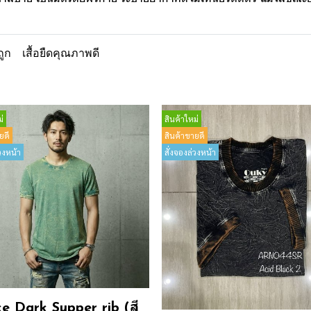
ถูก
เสื้อยืดคุณภาพดี
่
สินค้าใหม่
ยดี
สินค้าขายดี
วงหน้า
สั่งจองล่วงหน้า
e Dark Supper rib (สี