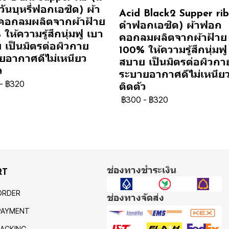
ันบุหรี่ฟอกเอซิด) ผ้า
Acid Black2 Supper rib 
อกลมผลิตจากผ้าฝ้าย
ดำฟอกเอซิด) ผ้าฟอก
ให้ความรู้สึกนุ่มฟู เบา
คอกลมผลิตจากผ้าฝ้าย
 เป็นมิตรต่อผิวกาย
100% ให้ความรู้สึกนุ่มฟู
ยอากาศดีไม่เหนียว
สบาย เป็นมิตรต่อผิวกา
ว
ระบายอากาศดีไม่เหนีย
-
฿320
ติดตัว
฿300
-
฿320
ช่องทางชำระเงิน
RT
ORDER
ช่องทางจัดส่ง
PAYMENT
ACKING