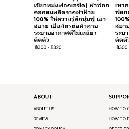
เขียวหม่นฟอกเอซิด) ผ้าฟอก
เทาคว
คอกลมผลิตจากผ้าฝ้าย
ฟอกค
100% ให้ความรู้สึกนุ่มฟู เบา
100% 
สบาย เป็นมิตรต่อผิวกาย
สบาย
ระบายอากาศดีไม่เหนียว
ระบา
ติดตัว
ติดตั
฿300
-
฿320
฿300
ABOUT
SUPPO
ABOUT US
HOW TO 
REVIEW
HOW TO 
PRIVACY POLICY
ORDER TR