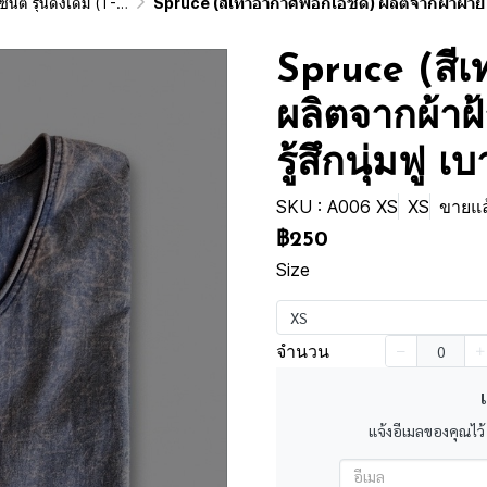
ginai Vintage Washed Cotton 100%)
Spruce (สีเทาอากาศฟอกเอซิด) ผลิตจากผ้าฝ้าย 100% ให้ความรู้สึกนุ่มฟู เบ
Spruce (สี
ผลิตจากผ้าฝ
รู้สึกนุ่มฟู 
SKU : A006 XS
XS
ขายแล้
฿250
Size
XS
จำนวน
เ
แจ้งอีเมลของคุณไว้