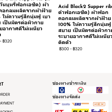
ันบุหรี่ฟอกเอซิด) ผ้า
Acid Black2 Supper rib 
อกลมผลิตจากผ้าฝ้าย
ดำฟอกเอซิด) ผ้าฟอก
ให้ความรู้สึกนุ่มฟู เบา
คอกลมผลิตจากผ้าฝ้าย
 เป็นมิตรต่อผิวกาย
100% ให้ความรู้สึกนุ่มฟู
ยอากาศดีไม่เหนียว
สบาย เป็นมิตรต่อผิวกา
ว
ระบายอากาศดีไม่เหนีย
-
฿320
ติดตัว
฿300
-
฿320
ช่องทางชำระเงิน
RT
ORDER
ช่องทางจัดส่ง
PAYMENT
ACKING