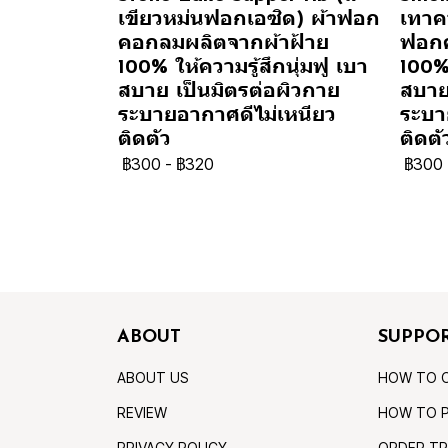
เขียวหม่นฟอกเอซิด) ผ้าฟอก
เทาคว
คอกลมผลิตจากผ้าฝ้าย
ฟอกค
100% ให้ความรู้สึกนุ่มฟู เบา
100% 
สบาย เป็นมิตรต่อผิวกาย
สบาย
ระบายอากาศดีไม่เหนียว
ระบา
ติดตัว
ติดตั
฿300
-
฿320
฿300
ABOUT
SUPPO
ABOUT US
HOW TO 
REVIEW
HOW TO 
PRIVACY POLICY
ORDER TR