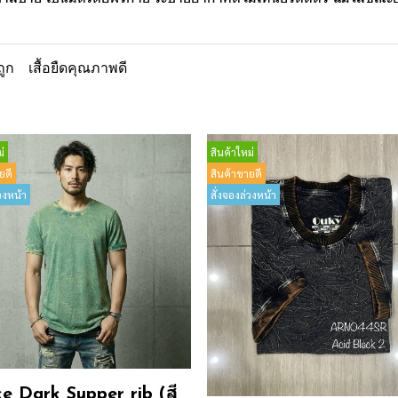
ถูก
เสื้อยืดคุณภาพดี
่
สินค้าใหม่
ยดี
สินค้าขายดี
วงหน้า
สั่งจองล่วงหน้า
e Dark Supper rib (สี