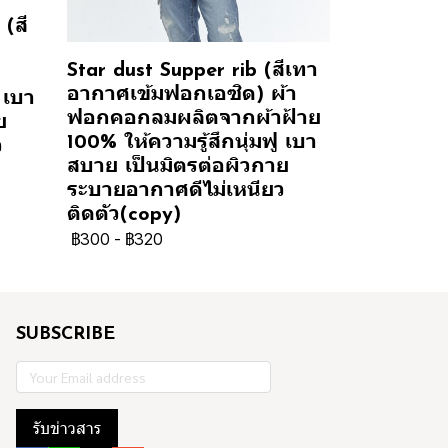
(สี
Star dust Supper rib (สีเทา
อากาศเข้มฟอกเอซิด) ผ้า
 เบา
ฟอกคอกลมผลิตจากผ้าฝ้าย
ย
100% ให้ความรู้สึกนุ่มฟู เบา
ว
สบาย เป็นมิตรต่อผิวกาย
ระบายอากาศดีไม่เหนียว
ติดตัว(copy)
฿300
-
฿320
SUBSCRIBE
รับข่าวสาร