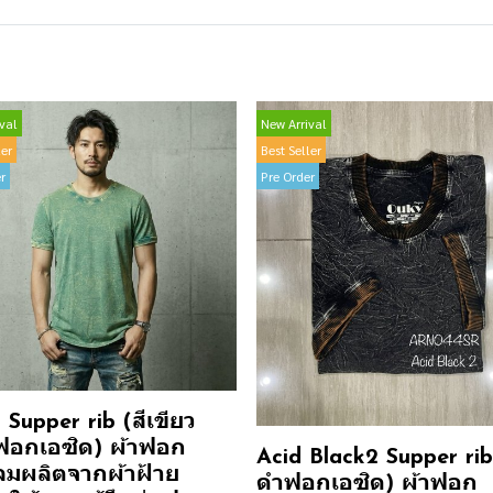
val
New Arrival
ler
Best Seller
r
Pre Order
Supper rib (สีเขียว
ฟอกเอซิด) ผ้าฟอก
Acid Black2 Supper rib 
มผลิตจากผ้าฝ้าย
ดำฟอกเอซิด) ผ้าฟอก