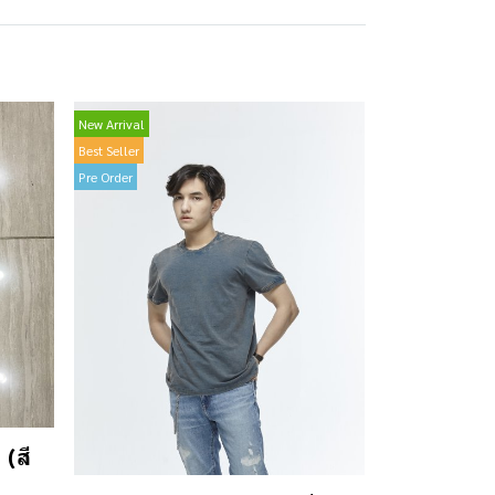
New Arrival
Best Seller
Pre Order
(สี