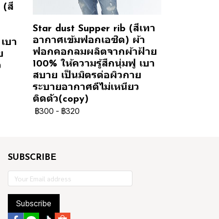
(สี
Star dust Supper rib (สีเทา
อากาศเข้มฟอกเอซิด) ผ้า
 เบา
ฟอกคอกลมผลิตจากผ้าฝ้าย
ย
100% ให้ความรู้สึกนุ่มฟู เบา
ว
สบาย เป็นมิตรต่อผิวกาย
ระบายอากาศดีไม่เหนียว
ติดตัว(copy)
฿300
-
฿320
SUBSCRIBE
Subscribe