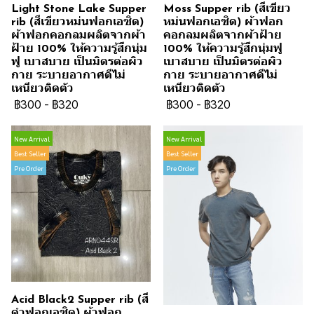
Light Stone Lake Supper
Moss Supper rib (สีเขียว
rib (สีเขียวหม่นฟอกเอซิด)
หม่นฟอกเอซิด) ผ้าฟอก
ผ้าฟอกคอกลมผลิตจากผ้า
คอกลมผลิตจากผ้าฝ้าย
ฝ้าย 100% ให้ความรู้สึกนุ่ม
100% ให้ความรู้สึกนุ่มฟู
ฟู เบาสบาย เป็นมิตรต่อผิว
เบาสบาย เป็นมิตรต่อผิว
กาย ระบายอากาศดีไม่
กาย ระบายอากาศดีไม่
เหนียวติดตัว
เหนียวติดตัว
฿300
-
฿320
฿300
-
฿320
New Arrival
New Arrival
Best Seller
Best Seller
Pre Order
Pre Order
Acid Black2 Supper rib (สี
ดำฟอกเอซิด) ผ้าฟอก