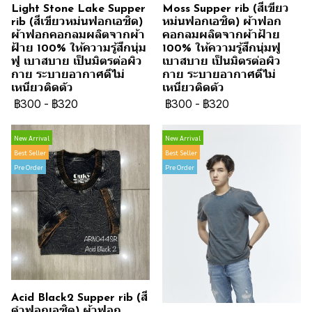
Light Stone Lake Supper
Moss Supper rib (สีเขียว
rib (สีเขียวหม่นฟอกเอซิด)
หม่นฟอกเอซิด) ผ้าฟอก
ผ้าฟอกคอกลมผลิตจากผ้า
คอกลมผลิตจากผ้าฝ้าย
ฝ้าย 100% ให้ความรู้สึกนุ่ม
100% ให้ความรู้สึกนุ่มฟู
ฟู เบาสบาย เป็นมิตรต่อผิว
เบาสบาย เป็นมิตรต่อผิว
กาย ระบายอากาศดีไม่
กาย ระบายอากาศดีไม่
เหนียวติดตัว
เหนียวติดตัว
฿300
-
฿320
฿300
-
฿320
New Arrival
New Arrival
Best Seller
Best Seller
Pre Order
Pre Order
Acid Black2 Supper rib (สี
ดำฟอกเอซิด) ผ้าฟอก