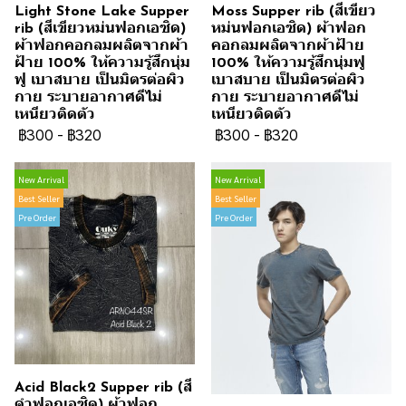
Light Stone Lake Supper
Moss Supper rib (สีเขียว
rib (สีเขียวหม่นฟอกเอซิด)
หม่นฟอกเอซิด) ผ้าฟอก
ผ้าฟอกคอกลมผลิตจากผ้า
คอกลมผลิตจากผ้าฝ้าย
ฝ้าย 100% ให้ความรู้สึกนุ่ม
100% ให้ความรู้สึกนุ่มฟู
ฟู เบาสบาย เป็นมิตรต่อผิว
เบาสบาย เป็นมิตรต่อผิว
กาย ระบายอากาศดีไม่
กาย ระบายอากาศดีไม่
เหนียวติดตัว
เหนียวติดตัว
฿300
-
฿320
฿300
-
฿320
New Arrival
New Arrival
Best Seller
Best Seller
Pre Order
Pre Order
Acid Black2 Supper rib (สี
ดำฟอกเอซิด) ผ้าฟอก