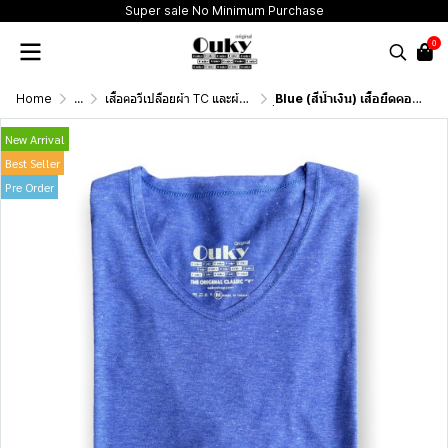
Super sale No Minimum Purchase
0
Home
...
เสื้อคอวีเปลือยผ้า TC และผ้าสลาฟบางเบาพิเศษ (T-Shirt Classic "V" Neck Very thin and Extra thin)
ฺBlue (สีน้ำเงิน) เสื้อยืดคอวีเปลือย ดีไซน์สวย เนื้อผ้าบางเบา เนื้อผ้านุ่มสวมใส่สบาย ระบายอากาศดี ไม่ร้อนอบอ้าว
New Arrival
Best Seller
Pre Order