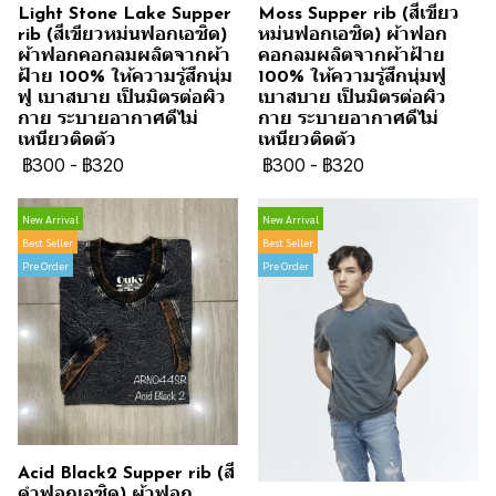
Light Stone Lake Supper
Moss Supper rib (สีเขียว
rib (สีเขียวหม่นฟอกเอซิด)
หม่นฟอกเอซิด) ผ้าฟอก
ผ้าฟอกคอกลมผลิตจากผ้า
คอกลมผลิตจากผ้าฝ้าย
ฝ้าย 100% ให้ความรู้สึกนุ่ม
100% ให้ความรู้สึกนุ่มฟู
ฟู เบาสบาย เป็นมิตรต่อผิว
เบาสบาย เป็นมิตรต่อผิว
กาย ระบายอากาศดีไม่
กาย ระบายอากาศดีไม่
เหนียวติดตัว
เหนียวติดตัว
฿300
-
฿320
฿300
-
฿320
New Arrival
New Arrival
Best Seller
Best Seller
Pre Order
Pre Order
Acid Black2 Supper rib (สี
ดำฟอกเอซิด) ผ้าฟอก