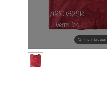
⚲
Hover to zoo