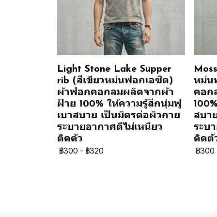
Light Stone Lake Supper
Moss 
rib (สีเขียวหม่นฟอกเอซิด)
หม่น
ผ้าฟอกคอกลมผลิตจากผ้า
คอกล
ฝ้าย 100% ให้ความรู้สึกนุ่มฟู
100% 
เบาสบาย เป็นมิตรต่อผิวกาย
สบาย
ระบายอากาศดีไม่เหนียว
ระบา
ติดตัว
ติดตั
฿300
-
฿320
฿300