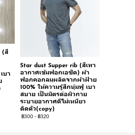
(สี
Star dust Supper rib (สีเทา
อากาศเข้มฟอกเอซิด) ผ้า
 เบา
ฟอกคอกลมผลิตจากผ้าฝ้าย
ย
100% ให้ความรู้สึกนุ่มฟู เบา
ว
สบาย เป็นมิตรต่อผิวกาย
ระบายอากาศดีไม่เหนียว
ติดตัว(copy)
฿300
-
฿320