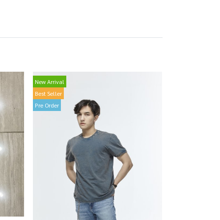
New Arrival
Best Seller
Pre Order