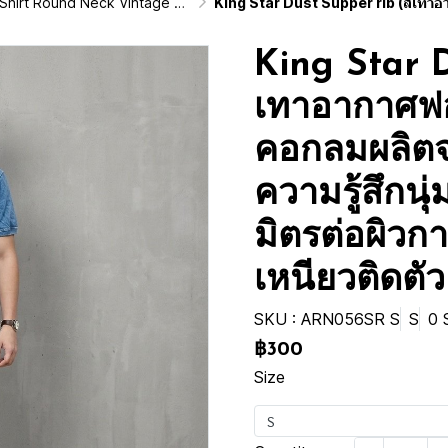
d Neck Vintage Washed Cotton 100%)
King Star Dust Supper rib (สีเทาอากาศฟอกเอซิด) ผ้าฟอกคอกลมผลิตจากผ้าฝ้าย 100% ให้ความรู้ส
King Star D
เทาอากาศฟอ
คอกลมผลิตจ
ความรู้สึกนุ
มิตรต่อผิวก
เหนียวติดตัว
SKU : ARN056SR S
S
0 
฿300
Size
S