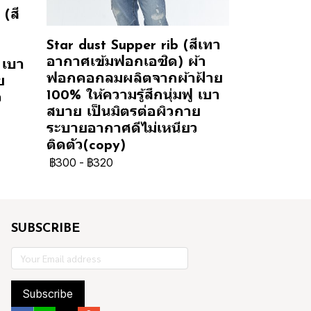
(สี
Star dust Supper rib (สีเทา
อากาศเข้มฟอกเอซิด) ผ้า
 เบา
ฟอกคอกลมผลิตจากผ้าฝ้าย
ย
100% ให้ความรู้สึกนุ่มฟู เบา
ว
สบาย เป็นมิตรต่อผิวกาย
ระบายอากาศดีไม่เหนียว
ติดตัว(copy)
฿300
-
฿320
SUBSCRIBE
Subscribe