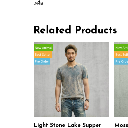
เหงื่อ
Related Products
New Arrival
New Arri
Best Seller
Best Sel
Pre Order
Pre Orde
Light Stone Lake Supper
Moss 