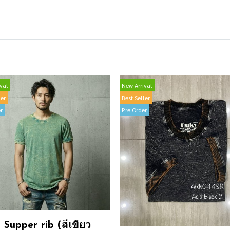
val
New Arrival
ler
Best Seller
r
Pre Order
Supper rib (สีเขียว